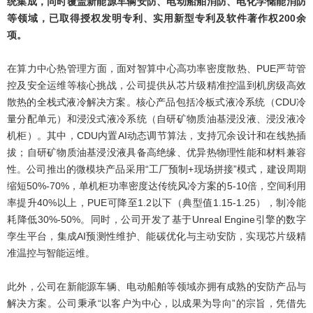
统集成，同时覆盖新能源车辆安防、电动船舶消防、电化学储能消防
等领域，已取得授权发明专利、实用新型专利及软件著作权200余
项。
在算力中心热管理方面，面对智算中心高功率密度散热、PUE严苛管
控及安全运维等核心挑战，公司提供从芯片级精准控温到机房级高效
散热的全栈式液冷解决方案。核心产品包括冷板式液冷系统（CDU冷
量分配单元）和浸没式液冷系统（自研矿物质油基浸没液、浸没液冷
机柜）。其中，CDU内置AI动态调节算法，支持冗余设计和在线热插
拔；自研矿物质油基浸没液具备高绝缘、优异热物理性能和材料兼容
性。
公司推出的微模块产品采用“工厂预制+现场拼接”模式，建设周期
缩短50%-70%，单机柜功率密度达传统风冷方案的5-10倍，空间利用
率提升40%以上，PUE可降至1.2以下（典型值1.15-1.25），制冷能
耗降低30%-50%。同时，公司开发了基于Unreal Engine引擎的数字
孪生平台，集成AI预测性维护、能碳优化与主动安防，实现芯片级精
准温控与智能运维。
此外，公司在新能源车辆、电动船舶等领域亦拥有成熟的安防产品与
解决方案。公司秉承“以客户为中心，以成果为导向”的宗旨，凭借先