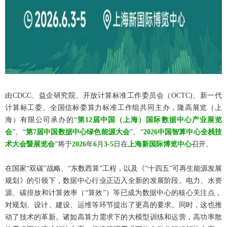
由CDCC、益企研究院、开放计算标准工作委员会（OCTC)、新一代
计算标工委、全国信标委算力标准工作组共同主办，隆高展览（上
海）有限公司承办的“
第12届中国（上海）国际数据中心产业展览
会
”、“
第7届中国数据中心绿色能源大会
”、“
2026中国智算中心全栈技
术大会暨展览会
”将于
2026
年
6
月
3
-
5
日在
上海新国际博览中心
召开。
在国家“双碳”战略、“东数西算”工程，以及《“十四五”可再生能源发展
规划》的引领下，数据中心行业正迈入全新的发展阶段。电力、水资
源、碳排放和计算效率（“算效”）等已成为数据中心的核心关注点，
对规划、设计、建设、运维等环节提出了更高的要求。同时，这也推
动了技术的革新。诸如高算力需求下的大模型训练和运营，高功率散