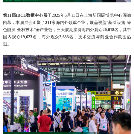
第11届IDCE数据中心展
于2025年6月13日在上海新国际博览中心圆满
闭幕，本届展会汇聚了
211
家海内外领军企业，展品覆盖“基础设施-绿
色能源-全栈技术”全产业链，三天展期接待海内外观众
20,018
名，其中
国内观众
19,623
名，海外观众
2,633
名，技术交流与商业合作氛围热
烈。